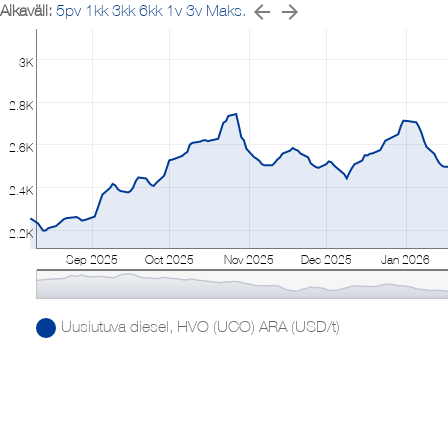
Aikaväli:
5pv
1kk
3kk
6kk
1v
3v
Maks.
3K
2.8K
2.6K
2.4K
2.2K
Sep 2025
Oct 2025
Nov 2025
Dec 2025
Jan 2026
Uusiutuva diesel, HVO (UCO) ARA (USD/t)